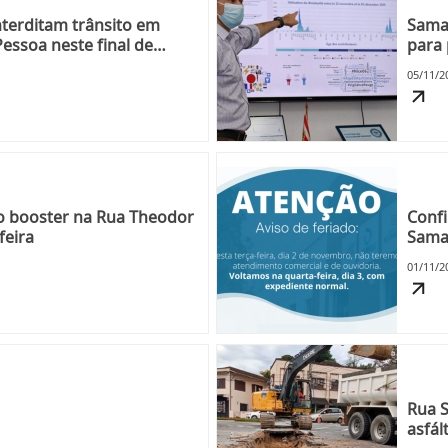
terditam trânsito em
Samae
Pessoa neste final de
para 
05/11/2
o booster na Rua Theodor
Confi
feira
Samae
01/11/2
Rua 
asfál