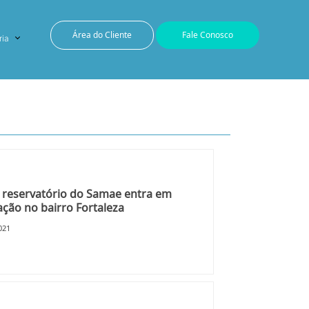
Área do Cliente
Fale Conosco
ria
reservatório do Samae entra em
ção no bairro Fortaleza
021