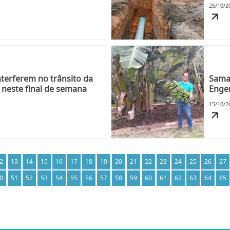
25/10/2
terferem no trânsito da
Samae
 neste final de semana
Engen
15/10/2
2
13
14
15
16
17
18
19
20
21
22
23
24
25
26
27
0
51
52
53
54
55
56
57
58
59
60
61
62
63
64
65