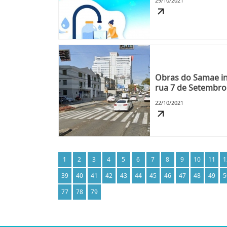
29/10/2021
Obras do Samae in
rua 7 de Setembro
22/10/2021
1
2
3
4
5
6
7
8
9
10
11
1
39
40
41
42
43
44
45
46
47
48
49
5
77
78
79