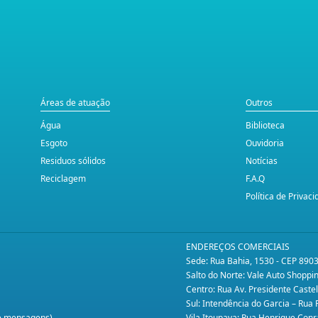
Áreas de atuação
Outros
Água
Biblioteca
Esgoto
Ouvidoria
Residuos sólidos
Notícias
Reciclagem
F.A.Q
Política de Privac
ENDEREÇOS COMERCIAIS
Sede: Rua Bahia, 1530 - CEP 890
Salto do Norte: Vale Auto Shopp
Centro: Rua Av. Presidente Caste
Sul: Intendência do Garcia – Rua
te mensagens)
Vila Itoupava: Rua Henrique Conr