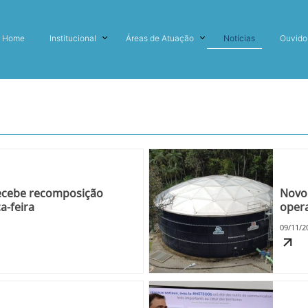
Home
Institucional
Áreas de Atuação
Notícias
Ouvido
ecebe recomposição
Novo 
a-feira
opera
09/11/2