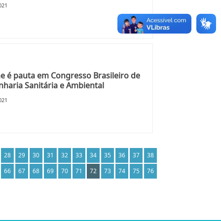
021
 é pauta em Congresso Brasileiro de
haria Sanitária e Ambiental
021
28
29
30
31
32
33
34
35
36
37
38
66
67
68
69
70
71
72
73
74
75
76