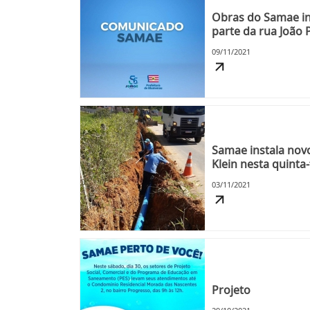
Obras do Samae in
parte da rua João 
semana
09/11/2021
Samae instala nov
Klein nesta quinta-
03/11/2021
Projeto