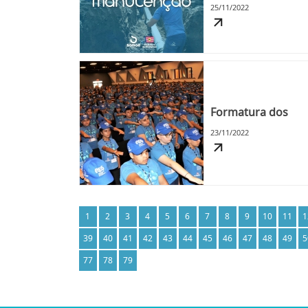
25/11/2022
Formatura dos
23/11/2022
1
2
3
4
5
6
7
8
9
10
11
1
39
40
41
42
43
44
45
46
47
48
49
5
77
78
79