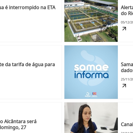
a é interrompido na ETA
Alert
do Ri
05/12/2
te da tarifa de água para
Samae
dados
25/11/2
io Alcântara será
Canai
 domingo, 27