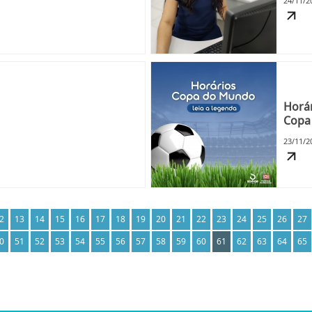
24/11/2
Horár
Copa
23/11/2
2
13
14
15
16
17
18
19
20
21
22
23
24
25
26
27
0
51
52
53
54
55
56
57
58
59
60
61
62
63
64
65