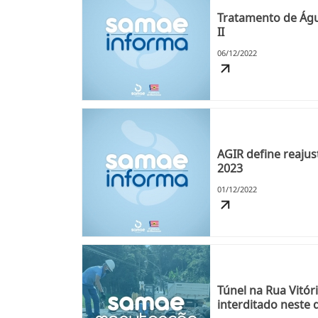
Tratamento de Águ
II
06/12/2022
AGIR define reajus
2023
01/12/2022
Túnel na Rua Vitór
interditado neste