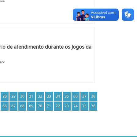
022
io de atendimento durante os Jogos da
022
28
29
30
31
32
33
34
35
36
37
38
66
67
68
69
70
71
72
73
74
75
76