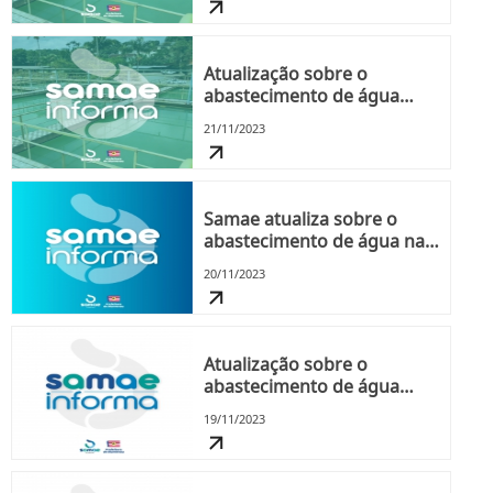
Atualização sobre o
abastecimento de água
devido à turbidez
21/11/2023
Samae atualiza sobre o
abastecimento de água na
cidade nesta segunda-feira,
20/11/2023
dia 20
Atualização sobre o
abastecimento de água
neste domingo, dia 19.
19/11/2023