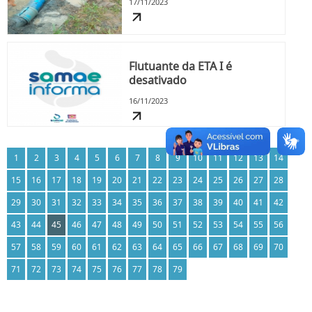
17/11/2023
Flutuante da ETA I é
desativado
16/11/2023
1
2
3
4
5
6
7
8
9
10
11
12
13
14
15
16
17
18
19
20
21
22
23
24
25
26
27
28
29
30
31
32
33
34
35
36
37
38
39
40
41
42
43
44
45
46
47
48
49
50
51
52
53
54
55
56
57
58
59
60
61
62
63
64
65
66
67
68
69
70
71
72
73
74
75
76
77
78
79