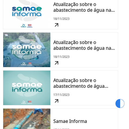
Atualização sobre o
abastecimento de água na
tarde deste sábado, dia 18
18/11/2023
Atualização sobre o
abastecimento de água na
manhã deste sábado, dia 18
18/11/2023
Atualização sobre o
abastecimento de água
nesta sexta-feira, dia 17
17/11/2023
Samae Informa