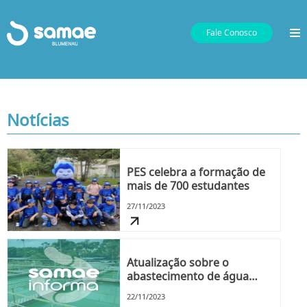
Fale Conosco
Notícias
PES celebra a formação de
mais de 700 estudantes
27/11/2023
Atualização sobre o
abastecimento de água
devido à turbidez
22/11/2023