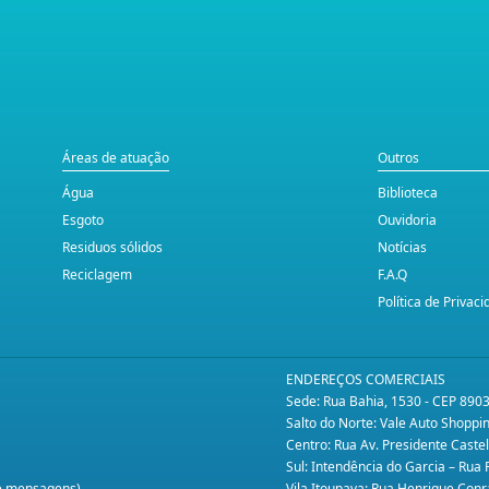
Áreas de atuação
Outros
Água
Biblioteca
Esgoto
Ouvidoria
Residuos sólidos
Notícias
Reciclagem
F.A.Q
Política de Privac
ENDEREÇOS COMERCIAIS
Sede: Rua Bahia, 1530 - CEP 890
Salto do Norte: Vale Auto Shopp
Centro: Rua Av. Presidente Caste
Sul: Intendência do Garcia – Rua
te mensagens)
Vila Itoupava: Rua Henrique Conr