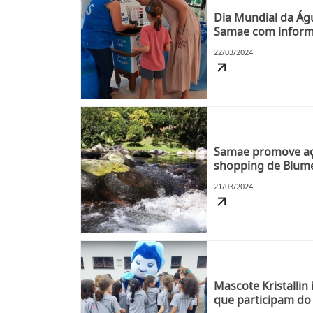
Dia Mundial da Ág
Samae com informa
educação
22/03/2024
Samae promove aç
shopping de Blume
Mundial da Água
21/03/2024
Mascote Kristallin
que participam do 