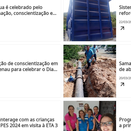
ua é celebrado pelo
Siste
ção, conscientização e
refor
22/03/2
ão de conscientização em
Samae
nau para celebrar o Dia
de ab
20/03/2
 interage com as crianças
Prog
PES 2024 em visita à ETA 3
a pri