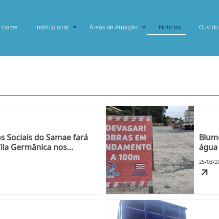
Home
Institucional
Áreas de Atuação
Notícias
Ouvido
s Sociais do Samae fará
Blume
ila Germânica nos
água 
25/03/2