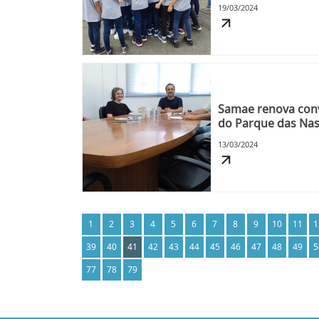
19/03/2024
Samae renova con
do Parque das Na
13/03/2024
1
2
3
4
5
6
7
8
9
10
11
1
39
40
41
42
43
44
45
46
47
48
49
5
77
78
79