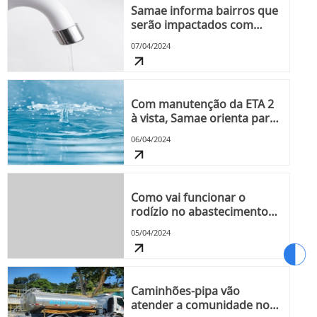
Samae informa bairros que
serão impactados com
intermitência no
07/04/2024
abastecimento de água
nesta segunda-feira, dia 8
Com manutenção da ETA 2
à vista, Samae orienta para
economia e reserva de água
06/04/2024
Como vai funcionar o
rodízio no abastecimento
de água em Blumenau
05/04/2024
Caminhões-pipa vão
atender a comunidade nos