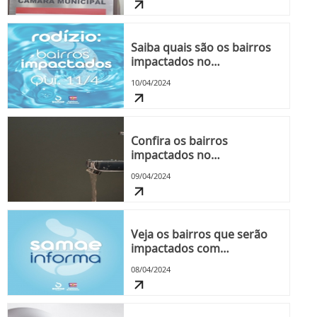
água durante audiência
pública
Saiba quais são os bairros
impactados no
abastecimento de água
10/04/2024
nesta quinta-feira, dia 11
Confira os bairros
impactados no
abastecimento de água
09/04/2024
nesta quarta-feira, dia 10
Veja os bairros que serão
impactados com
intermitência no
08/04/2024
abastecimento de água
nesta terça-feira, dia 9