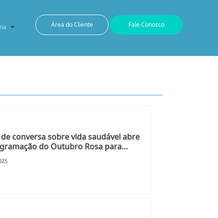
Área do Cliente
Fale Conosco
ria
de conversa sobre vida saudável abre
ogramação do Outubro Rosa para
idoras do Samae
025