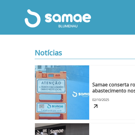
Notícias
Samae conserta r
abastecimento nos 
Itoupavazinha nesta
02/10/2025