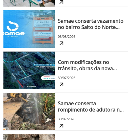
Samae conserta vazamento
no bairro Salto do Norte
nesta segunda-feira, dia 3
03/08/2026
Com modificações no
trânsito, obras da nova
adutora na Rua Pomerode
30/07/2026
iniciam nesta sexta-feira,
dia 31
Samae conserta
rompimento de adutora no
bairro Salto do Norte nesta
30/07/2026
quinta-feira, dia 30