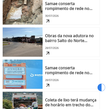
Samae conserta
rompimento de rede no
bairro Itoupava Seca nesta
30/07/2026
quinta-feira, dia 30
Obras da nova adutora no
bairro Salto do Norte
chegam à Rua Pomerode e
28/07/2026
impactam o trânsito na
região
Samae conserta
rompimento de rede no
bairro Escola Agrícola nesta
28/07/2026
terça-feira, dia 28
Coleta de lixo terá mudança
de horário em trecho do