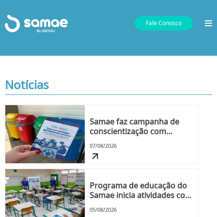
Fale Conosco
Notícias
Samae faz campanha de
conscientização com
grandes geradores de
07/08/2026
resíduos a partir da
próxima segunda-feira, dia
10
Programa de educação do
Samae inicia atividades com
as turmas do 2º semestre
05/08/2026
nesta quinta-feira, dia 6