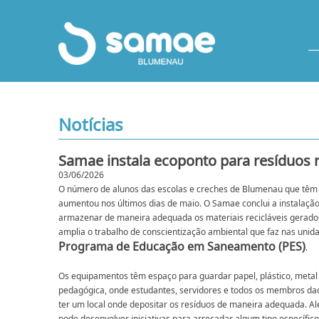
Notícias
Samae instala ecoponto para resíduos 
03/06/2026
O número de alunos das escolas e creches de Blumenau que têm
aumentou nos últimos dias de maio. O Samae conclui a instalação
armazenar de maneira adequada os materiais recicláveis gerado
amplia o trabalho de conscientização ambiental que faz nas unid
Programa de Educação em Saneamento (PES)
.
Os equipamentos têm espaço para guardar papel, plástico, metal
pedagógica, onde estudantes, servidores e todos os membros d
ter um local onde depositar os resíduos de maneira adequada. Al
pode desenvolver iniciativas para arrecadar algum tipo específico