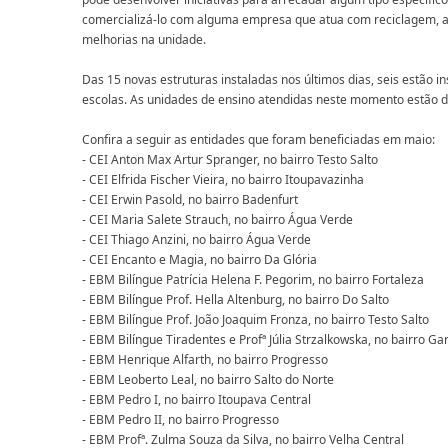
comercializá-lo com alguma empresa que atua com reciclagem, 
melhorias na unidade.
Das 15 novas estruturas instaladas nos últimos dias, seis estão 
escolas. As unidades de ensino atendidas neste momento estão di
Confira a seguir as entidades que foram beneficiadas em maio:
- CEI Anton Max Artur Spranger, no bairro Testo Salto
- CEI Elfrida Fischer Vieira, no bairro Itoupavazinha
- CEI Erwin Pasold, no bairro Badenfurt
- CEI Maria Salete Strauch, no bairro Água Verde
- CEI Thiago Anzini, no bairro Água Verde
- CEI Encanto e Magia, no bairro Da Glória
- EBM Bilíngue Patrícia Helena F. Pegorim, no bairro Fortaleza
- EBM Bilíngue Prof. Hella Altenburg, no bairro Do Salto
- EBM Bilíngue Prof. João Joaquim Fronza, no bairro Testo Salto
- EBM Bilíngue Tiradentes e Profª Júlia Strzalkowska, no bairro Gar
- EBM Henrique Alfarth, no bairro Progresso
- EBM Leoberto Leal, no bairro Salto do Norte
- EBM Pedro I, no bairro Itoupava Central
- EBM Pedro II, no bairro Progresso
- EBM Profª. Zulma Souza da Silva, no bairro Velha Central