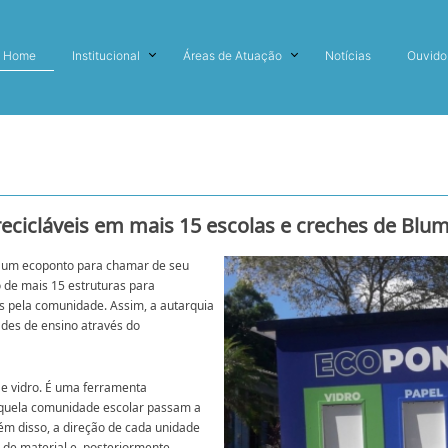
Home
Institucional
Áreas de Atuação
Notícias
Ouvido
recicláveis em mais 15 escolas e creches de Blu
 um ecoponto para chamar de seu
 de mais 15 estruturas para
s pela comunidade. Assim, a autarquia
ades de ensino através do
 e vidro. É uma ferramenta
aquela comunidade escolar passam a
ém disso, a direção de cada unidade
 de material e, posteriormente,