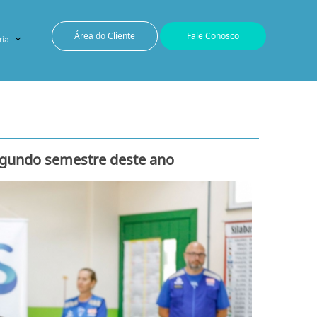
Área do Cliente
Fale Conosco
ria
egundo semestre deste ano