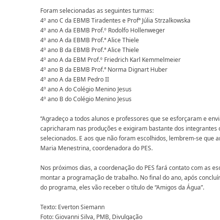
Foram selecionadas as seguintes turmas:
4º ano C da EBMB Tiradentes e Profª Júlia Strzalkowska
4º ano A da EBMB Prof.º Rodolfo Hollenweger
4º ano A da EBMB Prof.ª Alice Thiele
4º ano B da EBMB Prof.ª Alice Thiele
4º ano A da EBM Prof.º Friedrich Karl Kemmelmeier
4º ano B da EBMB Prof.ª Norma Dignart Huber
4º ano A da EBM Pedro II
4º ano A do Colégio Menino Jesus
4º ano B do Colégio Menino Jesus
“Agradeço a todos alunos e professores que se esforçaram e env
capricharam nas produções e exigiram bastante dos integrantes
selecionados. E aos que não foram escolhidos, lembrem-se que a
Maria Menestrina, coordenadora do PES.
Nos próximos dias, a coordenação do PES fará contato com as esco
montar a programação de trabalho. No final do ano, após concluí
do programa, eles vão receber o título de “Amigos da Água”.
Texto: Everton Siemann
Foto: Giovanni Silva, PMB, Divulgação