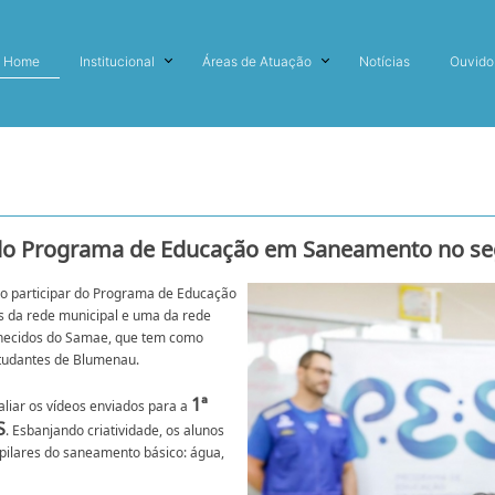
Home
Institucional
Áreas de Atuação
Notícias
Ouvido
ar do Programa de Educação em Saneamento no s
vão participar do Programa de Educação
 da rede municipal e uma da rede
onhecidos do Samae, que tem como
studantes de Blumenau.
1ª
aliar os vídeos enviados para a
S
. Esbanjando criatividade, os alunos
pilares do saneamento básico: água,