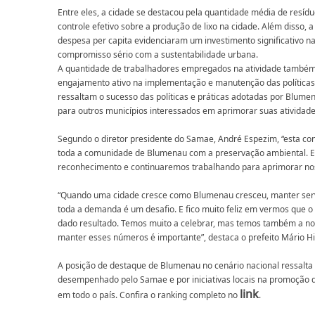
Entre eles, a cidade se destacou pela quantidade média de resíd
controle efetivo sobre a produção de lixo na cidade. Além disso, a
despesa per capita evidenciaram um investimento significativo n
compromisso sério com a sustentabilidade urbana.
A quantidade de trabalhadores empregados na atividade também
engajamento ativo na implementação e manutenção das políticas
ressaltam o sucesso das políticas e práticas adotadas por Blum
para outros municípios interessados em aprimorar suas atividade
Segundo o diretor presidente do Samae, André Espezim, “esta co
toda a comunidade de Blumenau com a preservação ambiental. 
reconhecimento e continuaremos trabalhando para aprimorar noss
“Quando uma cidade cresce como Blumenau cresceu, manter serv
toda a demanda é um desafio. E fico muito feliz em vermos que o
dado resultado. Temos muito a celebrar, mas temos também a no
manter esses números é importante”, destaca o prefeito Mário Hi
A posição de destaque de Blumenau no cenário nacional ressalta
desempenhado pelo Samae e por iniciativas locais na promoção d
link
em todo o país. Confira o ranking completo no
.