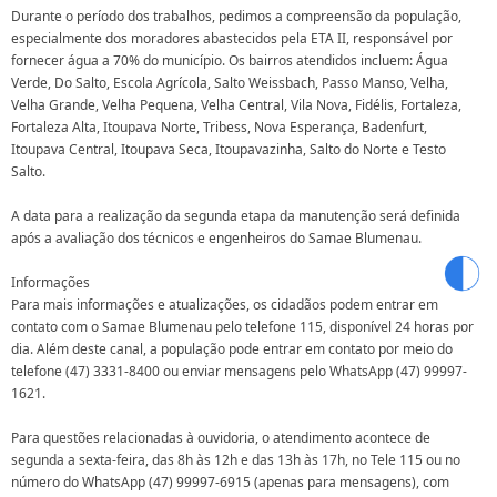
Durante o período dos trabalhos, pedimos a compreensão da população,
especialmente dos moradores abastecidos pela ETA II, responsável por
fornecer água a 70% do município. Os bairros atendidos incluem: Água
Verde, Do Salto, Escola Agrícola, Salto Weissbach, Passo Manso, Velha,
Velha Grande, Velha Pequena, Velha Central, Vila Nova, Fidélis, Fortaleza,
Fortaleza Alta, Itoupava Norte, Tribess, Nova Esperança, Badenfurt,
Itoupava Central, Itoupava Seca, Itoupavazinha, Salto do Norte e Testo
Salto.
A data para a realização da segunda etapa da manutenção será definida
após a avaliação dos técnicos e engenheiros do Samae Blumenau.
Informações
Para mais informações e atualizações, os cidadãos podem entrar em
contato com o Samae Blumenau pelo telefone 115, disponível 24 horas por
dia. Além deste canal, a população pode entrar em contato por meio do
telefone (47) 3331-8400 ou enviar mensagens pelo WhatsApp (47) 99997-
1621.
Para questões relacionadas à ouvidoria, o atendimento acontece de
segunda a sexta-feira, das 8h às 12h e das 13h às 17h, no Tele 115 ou no
número do WhatsApp (47) 99997-6915 (apenas para mensagens), com