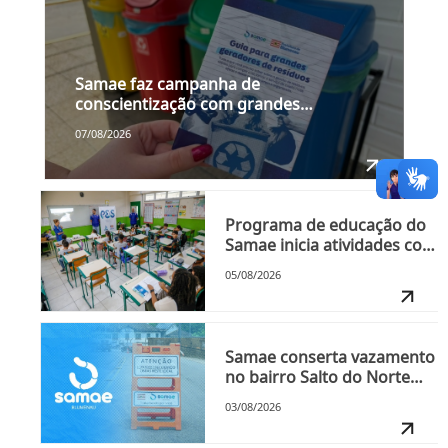
Samae faz campanha de
conscientização com grandes
geradores de resíduos a partir da
07/08/2026
próxima segunda-feira, dia 10
Programa de educação do
Samae inicia atividades com
as turmas do 2º semestre
05/08/2026
nesta quinta-feira, dia 6
Samae conserta vazamento
no bairro Salto do Norte
nesta segunda-feira, dia 3
03/08/2026