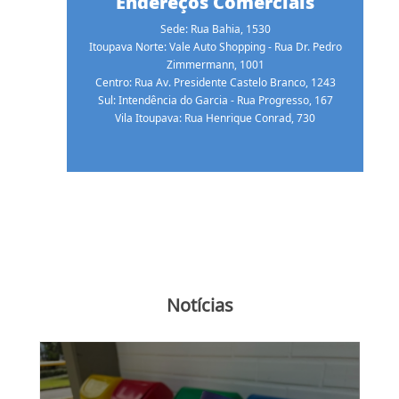
Endereços Comerciais
Sede: Rua Bahia, 1530
Itoupava Norte: Vale Auto Shopping - Rua Dr. Pedro
Zimmermann, 1001
Centro: Rua Av. Presidente Castelo Branco, 1243
Sul: Intendência do Garcia - Rua Progresso, 167
Vila Itoupava: Rua Henrique Conrad, 730
Notícias